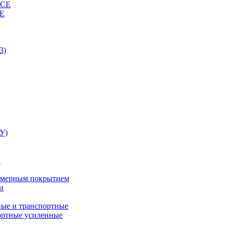
ВСЕ
СЕ
3)
У)
и
лимерным покрытием
и
ные и транспортные
ортные усиленные