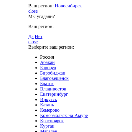
Ваш регион:
Новосибирск
close
Мы угадали?
Ваш регион:
Да
Нет
close
Выберите ваш регион:
Россия
Абакан
Барнаул
Биробиджан
Благовещенск
Братск
Владивосток
Екатеринбург
Иркутск
Казань
Кемерово
Комсомольск-на-Амуре
Красноярск
Курган
Магадан