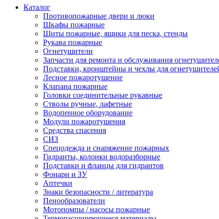
Каталог
Противопожарные двери и люки
Шкафы пожарные
Щиты пожарные, ящики для песка, стенды
Рукава пожарные
Огнетушители
Запчасти для ремонта и обслуживания огнетушител
Подставки, кронштейны и чехлы для огнетушителе
Лесное пожаротушение
Клапана пожарные
Головки соединительные рукавные
Стволы ручные, лафетные
Водопенное оборудование
Модули пожаротушения
Средства спасения
СИЗ
Спецодежда и снаряжение пожарных
Гидранты, колонки водоразборные
Подставки и фланцы для гидрантов
Фонари и ЗУ
Аптечки
Знаки безопасности / литература
Пенообразователи
Мотопомпы / насосы пожарные
Терморасширяющиеся материалы