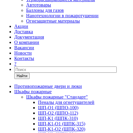
Автотовары
Баллоны для газов
Нанотехнологии в пожаротушении
Огнезащитные материалы
Акции
Доставка
Документация
О компании
Вакансии
Новости
Контакты
?
Найти
Противопожарные двери и люки
Шкафы пожарные
Шкафы пожарные "Стандарт"
Пеналы для огнетушителей
ШП-О1 (ШПО-100)
ШП-О2 (ШПО-112)
ШП-К1 (ШПК-310)
ШП-К1-О1 (ШПК-315)
ШП-К1-О2 (ШПК-320)