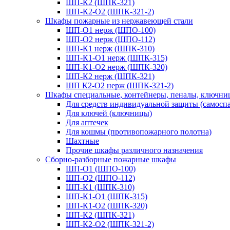
ШП-К2 (ШПК-321)
ШП-К2-О2 (ШПК-321-2)
Шкафы пожарные из нержавеющей стали
ШП-О1 нерж (ШПО-100)
ШП-О2 нерж (ШПО-112)
ШП-К1 нерж (ШПК-310)
ШП-К1-О1 нерж (ШПК-315)
ШП-К1-О2 нерж (ШПК-320)
ШП-К2 нерж (ШПК-321)
ШП К2-О2 нерж (ШПК-321-2)
Шкафы специальные, контейнеры, пеналы, ключни
Для средств индивидуальной защиты (самоспа
Для ключей (ключницы)
Для аптечек
Для кошмы (противопожарного полотна)
Шахтные
Прочие шкафы различного назначения
Сборно-разборные пожарные шкафы
ШП-О1 (ШПО-100)
ШП-О2 (ШПО-112)
ШП-К1 (ШПК-310)
ШП-К1-О1 (ШПК-315)
ШП-К1-О2 (ШПК-320)
ШП-К2 (ШПК-321)
ШП-К2-О2 (ШПК-321-2)