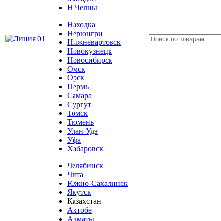
Н.Челны
Находка
Нерюнгри
Нижневартовск
Новокузнецк
Новосибирск
Омск
Орск
Пермь
Самара
Сургут
Томск
Тюмень
Улан-Удэ
Уфа
Хабаровск
Челябинск
Чита
Южно-Сахалинск
Якутск
Казахстан
Актобе
Алматы