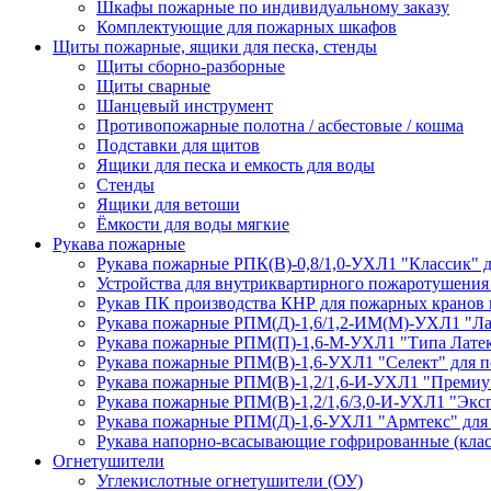
Шкафы пожарные по индивидуальному заказу
Комплектующие для пожарных шкафов
Щиты пожарные, ящики для песка, стенды
Щиты сборно-разборные
Щиты сварные
Шанцевый инструмент
Противопожарные полотна / асбестовые / кошма
Подставки для щитов
Ящики для песка и емкость для воды
Стенды
Ящики для ветоши
Ёмкости для воды мягкие
Рукава пожарные
Рукава пожарные РПК(В)-0,8/1,0-УХЛ1 "Классик" 
Устройства для внутриквартирного пожаротушени
Рукав ПК производства КНР для пожарных кранов
Рукава пожарные РПМ(Д)-1,6/1,2-ИМ(M)-УХЛ1 "Ла
Рукава пожарные РПМ(П)-1,6-М-УХЛ1 "Типа Латек
Рукава пожарные РПМ(В)-1,6-УХЛ1 "Селект" для п
Рукава пожарные РПМ(В)-1,2/1,6-И-УХЛ1 "Премиу
Рукава пожарные РПМ(В)-1,2/1,6/3,0-И-УХЛ1 "Экс
Рукава пожарные РПМ(Д)-1,6-УХЛ1 "Армтекс" для
Рукава напорно-всасывающие гофрированные (клас
Огнетушители
Углекислотные огнетушители (ОУ)