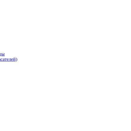
цы
сателей)