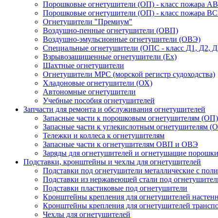
Порошковые огнетушители (ОП) - класс пожара А
Порошковые огнетушители (ОП) - класс пожара В
Огнетушители "Премиум"
Воздушно-пенные огнетушители (ОВП)
Воздушно-эмульсионные огнетушители (ОВЭ)
Специальные огнетушители (ОПС - класс Д1, Д2, Д
Взрывозащищенные огнетушители (Ex)
Шахтные огнетушители
Огнетушители МРС (морской регистр судоходства)
Хладоновые огнетушители (ОХ)
Автономные огнетушители
Учебные пособия огнетушителей
Запчасти для ремонта и обслуживания огнетушителей
Запасные части к порошковым огнетушителям (ОП)
Запасные части к углекислотным огнетушителям (О
Тележки и коллеса к огнетушителям
Запасные части к огнетушителям ОВП и ОВЭ
Заряды для огнетушителей и огнетушащие порошк
Подставки, кронштейны и чехлы для огнетушителей
Подставки под огнетушители металлические с по
Подставки из нержавеющей стали под огнетушител
Подставки пластиковые под огнетушители
Кронштейны крепления для огнетушителей настен
Кронштейны крепления для огнетушителей трансп
Чехлы для огнетушителей