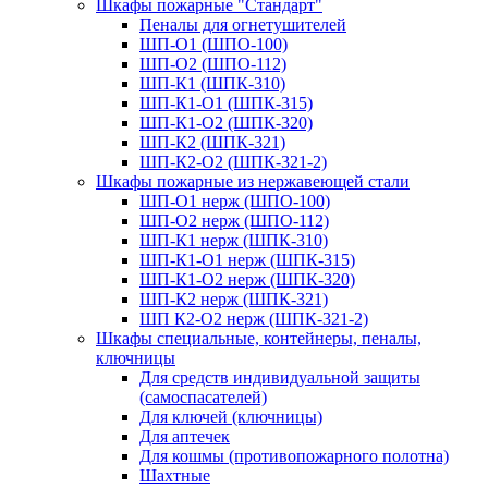
Шкафы пожарные "Стандарт"
Пеналы для огнетушителей
ШП-О1 (ШПО-100)
ШП-О2 (ШПО-112)
ШП-К1 (ШПК-310)
ШП-К1-О1 (ШПК-315)
ШП-К1-О2 (ШПК-320)
ШП-К2 (ШПК-321)
ШП-К2-О2 (ШПК-321-2)
Шкафы пожарные из нержавеющей стали
ШП-О1 нерж (ШПО-100)
ШП-О2 нерж (ШПО-112)
ШП-К1 нерж (ШПК-310)
ШП-К1-О1 нерж (ШПК-315)
ШП-К1-О2 нерж (ШПК-320)
ШП-К2 нерж (ШПК-321)
ШП К2-О2 нерж (ШПК-321-2)
Шкафы специальные, контейнеры, пеналы,
ключницы
Для средств индивидуальной защиты
(самоспасателей)
Для ключей (ключницы)
Для аптечек
Для кошмы (противопожарного полотна)
Шахтные