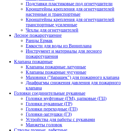
Подставки пластиковые под огнетушители
Кронштейны крепления для огнетушителей
настенные и транспортные
Кронштейны крепления для огнетушителей
транспортные усиленные
Чехлы для огнетушителей
Лесное пожаротушение
Ранцы Ермак
Емкости для воды из Виниплана
Инструмент и материалы для лесного
пожаротушения
Клапана пожарные
Клапаны пожарные латунные
Клапаны пожарные чугунные
Маховики ("барашек") для пожарного клапана
Диафрагмы снижения давления для пожарного
клапана
Головки соединительные рукавные
Головки муфтовые (ГМ), цапковые (ГЦ)
Головки рукавные (ГР)
Головки переходные (ГП)
Головки-заглушки (ГЗ)
Устройства для работы с рукавами
Манжеты головок
Стволы ручные, лафетные