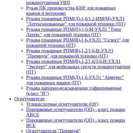
пожаротушения УВП
Рукав ПК производства КНР для пожарных
кранов и мотопомп
Рукава пожарные РПМ(Д)-1,6/1,2-ИМ(M)-УХЛ1
"Латексированные" для пожарной техники (ПТ)
Рукава пожарные РПМ(П)-1,6-М-УХЛ1 "Типа
Латекс" для пожарной техники (ПТ)
Рукава пожарные РПМ(В)-1,6-УХЛ1 "Селект" для
пожарной техники (ПТ)
Рукава пожарные РПМ(В)-1,2/1,6-И-УХЛ1
"Премиум" для пожарной техники (ПТ)
Рукава пожарные РПМ(В)-1,2/1,6/3,0-И-УХЛ1
"Эксперт" для мобильных средств пожаротушения
(ПТ)
Рукава пожарные РПМ(Д)-1,6-УХЛ1 "Армтекс"
для пожарных машин (ПТ)
Рукава напорно-всасывающие гофрированные
(класс "В")
Огнетушители
Углекислотные огнетушители (ОУ)
Порошковые огнетушители (ОП) - класс пожара
АВСЕ
Порошковые огнетушители (ОП) - класс пожара
ВСЕ
Огнетушители "Премиум"