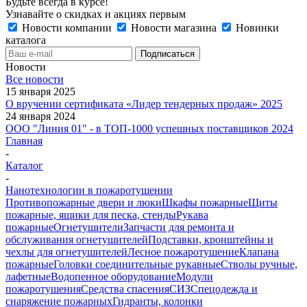
Будьте всегда в курсе!
Узнавайте о скидках и акциях первым
Новости компании
Новости магазина
Новинки
каталога
Новости
Все новости
15 января 2025
О вручении сертификата «Лидер тендерных продаж» 2025
24 января 2024
ООО "Линия 01" - в ТОП-1000 успешных поставщиков 2024
Главная
-
Каталог
-
Нанотехнологии в пожаротушении
Противопожарные двери и люки
Шкафы пожарные
Щиты
пожарные, ящики для песка, стенды
Рукава
пожарные
Огнетушители
Запчасти для ремонта и
обслуживания огнетушителей
Подставки, кронштейны и
чехлы для огнетушителей
Лесное пожаротушение
Клапана
пожарные
Головки соединительные рукавные
Стволы ручные,
лафетные
Водопенное оборудование
Модули
пожаротушения
Средства спасения
СИЗ
Спецодежда и
снаряжение пожарных
Гидранты, колонки