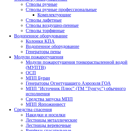
Стволы ручные
Стволы ручные профессиональные
Комплектующие
Стволы лафетные
Стволы воздушно-пенные
Стволы торфянные
Водопенное оборудование
Колонки КПА
Водопенное оборудование
Генераторы пены
Модули пожаротушения
Модули пожаротушения тонкораспыленной водой
(МУПТВ)
ОСП
МПП Буран
Генераторы Огнетушащего Аэрозоля ГОА
МПП "Источник Плюс" (ТМ "Тунгус") обычного
исполнения
Средства запуска МПП
МПП Ярпожинвест
Средства спасения
Накидки и носилки
Лестницы металлические
Лестницы веревочные
Верёвки спасательные