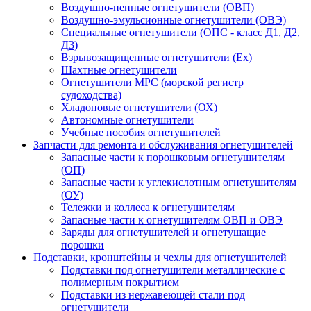
Воздушно-пенные огнетушители (ОВП)
Воздушно-эмульсионные огнетушители (ОВЭ)
Специальные огнетушители (ОПС - класс Д1, Д2,
Д3)
Взрывозащищенные огнетушители (Ex)
Шахтные огнетушители
Огнетушители МРС (морской регистр
судоходства)
Хладоновые огнетушители (ОХ)
Автономные огнетушители
Учебные пособия огнетушителей
Запчасти для ремонта и обслуживания огнетушителей
Запасные части к порошковым огнетушителям
(ОП)
Запасные части к углекислотным огнетушителям
(ОУ)
Тележки и коллеса к огнетушителям
Запасные части к огнетушителям ОВП и ОВЭ
Заряды для огнетушителей и огнетушащие
порошки
Подставки, кронштейны и чехлы для огнетушителей
Подставки под огнетушители металлические с
полимерным покрытием
Подставки из нержавеющей стали под
огнетушители