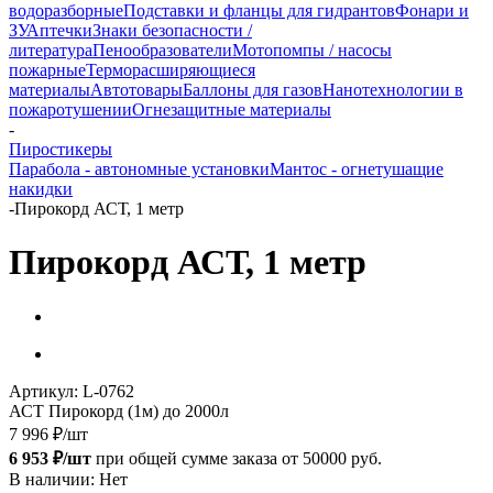
водоразборные
Подставки и фланцы для гидрантов
Фонари и
ЗУ
Аптечки
Знаки безопасности /
литература
Пенообразователи
Мотопомпы / насосы
пожарные
Терморасширяющиеся
материалы
Автотовары
Баллоны для газов
Нанотехнологии в
пожаротушении
Огнезащитные материалы
-
Пиростикеры
Парабола - автономные установки
Мантос - огнетушащие
накидки
-
Пирокорд АСТ, 1 метр
Пирокорд АСТ, 1 метр
Артикул:
L-0762
АСТ Пирокорд (1м) до 2000л
7 996
₽
/шт
6 953 ₽/шт
при общей сумме заказа от 50000 руб.
В наличии: Нет