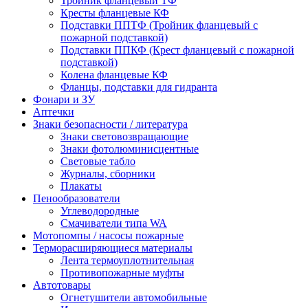
Тройник фланцевый ТФ
Кресты фланцевые КФ
Подставки ППТФ (Тройник фланцевый с
пожарной подставкой)
Подставки ППКФ (Крест фланцевый с пожарной
подставкой)
Колена фланцевые КФ
Фланцы, подставки для гидранта
Фонари и ЗУ
Аптечки
Знаки безопасности / литература
Знаки световозвращающие
Знаки фотолюминисцентные
Световые табло
Журналы, сборники
Плакаты
Пенообразователи
Углеводородные
Смачиватели типа WA
Мотопомпы / насосы пожарные
Терморасширяющиеся материалы
Лента термоуплотнительная
Противопожарные муфты
Автотовары
Огнетушители автомобильные