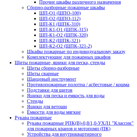
Прочие шкафы различного назначения
Сборно-разборные пожарные шкафы
ШП-О1 (ШПО-100)
ШП-О2 (ШПО-112)
ШП-К1 (ШПК-310)
ШП-К1-О1 (ШПК-315)
ШП-К1-О2 (ШПК-320)
ШП-К2 (ШПК-321)
ШП-К2-О2 (ШПК-321-2)
Шкафы пожарные по индивидуальному заказу
Комплектующие для пожарных шкафов
Щиты пожарные, ящики для песка, стенды
Щиты сборно-разборные
Щиты сварные
Шанцевый инструмент
Противопожарные полотна / асбестовые / кошма
Подставки для щитов
Ящики для песка и емкость для воды
Стенды
Ящики для ветоши
Ёмкости для воды мягкие
Рукава пожарные
Рукава пожарные РПК(В)-0,8/1,0-УХЛ1 "Классик"
для пожарных кранов и мотопомп (ПК)
Устройства для внутриквартирного