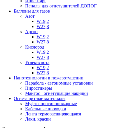
Инвентарь
Пеналы для огнетушителей ДОПОГ
Баллоны для газов
Азот
W19,2
W27,8
Аргон
W19,2
W27,8
Кислород
W19,2
W27,8
Углекислота
W19,2
W27,8
Нанотехнологии в пожаротушении
Парабола - автономные установки
Пиростикеры
Мантос - огнетушащие накидки
Огнезащитные материалы
Муфты противопожарные
Кабельные проходки
Лента терморасширяющаяся
Лаки, краски