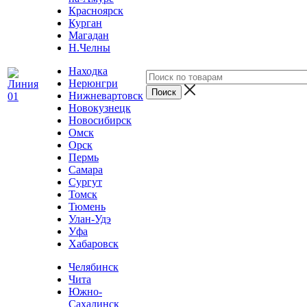
Красноярск
Курган
Магадан
Н.Челны
Находка
Нерюнгри
Нижневартовск
Новокузнецк
Новосибирск
Омск
Орск
Пермь
Самара
Сургут
Томск
Тюмень
Улан-Удэ
Уфа
Хабаровск
Челябинск
Чита
Южно-
Сахалинск