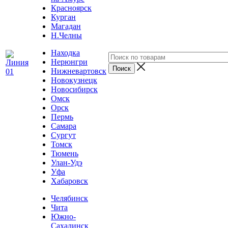
Красноярск
Курган
Магадан
Н.Челны
Находка
Нерюнгри
Нижневартовск
Новокузнецк
Новосибирск
Омск
Орск
Пермь
Самара
Сургут
Томск
Тюмень
Улан-Удэ
Уфа
Хабаровск
Челябинск
Чита
Южно-
Сахалинск