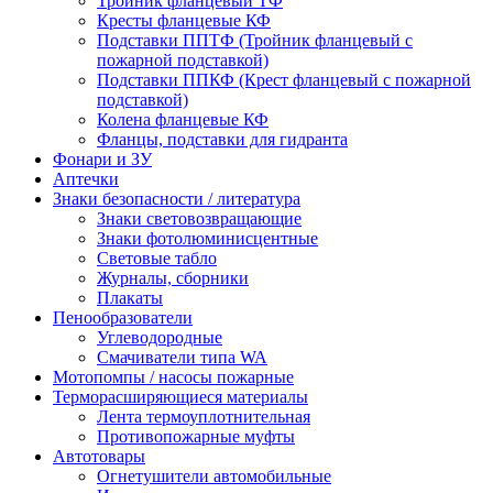
Тройник фланцевый ТФ
Кресты фланцевые КФ
Подставки ППТФ (Тройник фланцевый с
пожарной подставкой)
Подставки ППКФ (Крест фланцевый с пожарной
подставкой)
Колена фланцевые КФ
Фланцы, подставки для гидранта
Фонари и ЗУ
Аптечки
Знаки безопасности / литература
Знаки световозвращающие
Знаки фотолюминисцентные
Световые табло
Журналы, сборники
Плакаты
Пенообразователи
Углеводородные
Смачиватели типа WA
Мотопомпы / насосы пожарные
Терморасширяющиеся материалы
Лента термоуплотнительная
Противопожарные муфты
Автотовары
Огнетушители автомобильные