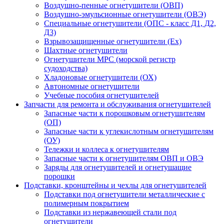
Воздушно-пенные огнетушители (ОВП)
Воздушно-эмульсионные огнетушители (ОВЭ)
Специальные огнетушители (ОПС - класс Д1, Д2,
Д3)
Взрывозащищенные огнетушители (Ex)
Шахтные огнетушители
Огнетушители МРС (морской регистр
судоходства)
Хладоновые огнетушители (ОХ)
Автономные огнетушители
Учебные пособия огнетушителей
Запчасти для ремонта и обслуживания огнетушителей
Запасные части к порошковым огнетушителям
(ОП)
Запасные части к углекислотным огнетушителям
(ОУ)
Тележки и коллеса к огнетушителям
Запасные части к огнетушителям ОВП и ОВЭ
Заряды для огнетушителей и огнетушащие
порошки
Подставки, кронштейны и чехлы для огнетушителей
Подставки под огнетушители металлические с
полимерным покрытием
Подставки из нержавеющей стали под
огнетушители