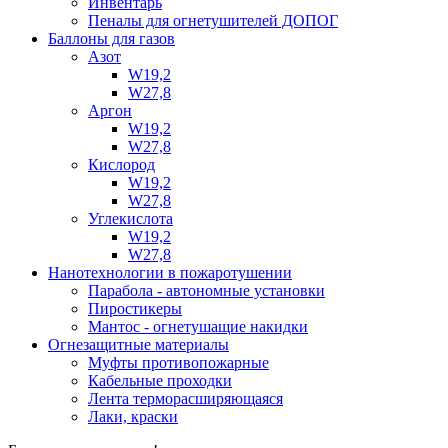
Инвентарь
Пеналы для огнетушителей ДОПОГ
Баллоны для газов
Азот
W19,2
W27,8
Аргон
W19,2
W27,8
Кислород
W19,2
W27,8
Углекислота
W19,2
W27,8
Нанотехнологии в пожаротушении
Парабола - автономные установки
Пиростикеры
Мантос - огнетушащие накидки
Огнезащитные материалы
Муфты противопожарные
Кабельные проходки
Лента терморасширяющаяся
Лаки, краски