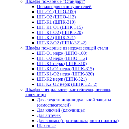
Шкафы пожарные "Стандарт"
Пеналы для огнетушителей
ШП-О1 (ШПО-100)
ШП-О2 (ШПО-112)
ШП-К1 (ШПК-310)
ШП-К1-О1 (ШПК-315)
ШП-К1-О2 (ШПК-320)
ШП-К2 (ШПК-321)
ШП-К2-О2 (ШПК-321-2)
Шкафы пожарные из нержавеющей стали
ШП-О1 нерж (ШПО-100)
ШП-О2 нерж (ШПО-112)
ШП-К1 нерж (ШПК-310)
ШП-К1-О1 нерж (ШПК-315)
ШП-К1-О2 нерж (ШПК-320)
ШП-К2 нерж (ШПК-321)
ШП К2-О2 нерж (ШПК-321-2)
Шкафы специальные, контейнеры, пеналы,
ключницы
Для средств индивидуальной защиты
(самоспасателей)
Для ключей (ключницы)
Для аптечек
Для кошмы (противопожарного полотна)
Шахтные