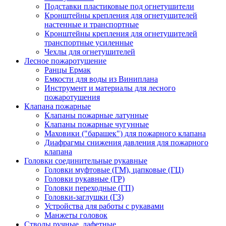
Подставки пластиковые под огнетушители
Кронштейны крепления для огнетушителей
настенные и транспортные
Кронштейны крепления для огнетушителей
транспортные усиленные
Чехлы для огнетушителей
Лесное пожаротушение
Ранцы Ермак
Емкости для воды из Виниплана
Инструмент и материалы для лесного
пожаротушения
Клапана пожарные
Клапаны пожарные латунные
Клапаны пожарные чугунные
Маховики ("барашек") для пожарного клапана
Диафрагмы снижения давления для пожарного
клапана
Головки соединительные рукавные
Головки муфтовые (ГМ), цапковые (ГЦ)
Головки рукавные (ГР)
Головки переходные (ГП)
Головки-заглушки (ГЗ)
Устройства для работы с рукавами
Манжеты головок
Стволы ручные, лафетные