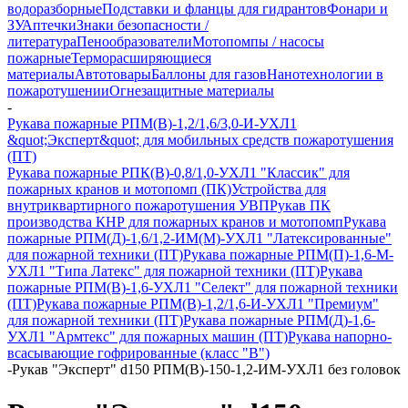
водоразборные
Подставки и фланцы для гидрантов
Фонари и
ЗУ
Аптечки
Знаки безопасности /
литература
Пенообразователи
Мотопомпы / насосы
пожарные
Терморасширяющиеся
материалы
Автотовары
Баллоны для газов
Нанотехнологии в
пожаротушении
Огнезащитные материалы
-
Рукава пожарные РПМ(В)-1,2/1,6/3,0-И-УХЛ1
&quot;Эксперт&quot; для мобильных средств пожаротушения
(ПТ)
Рукава пожарные РПК(В)-0,8/1,0-УХЛ1 "Классик" для
пожарных кранов и мотопомп (ПК)
Устройства для
внутриквартирного пожаротушения УВП
Рукав ПК
производства КНР для пожарных кранов и мотопомп
Рукава
пожарные РПМ(Д)-1,6/1,2-ИМ(M)-УХЛ1 "Латексированные"
для пожарной техники (ПТ)
Рукава пожарные РПМ(П)-1,6-М-
УХЛ1 "Типа Латекс" для пожарной техники (ПТ)
Рукава
пожарные РПМ(В)-1,6-УХЛ1 "Селект" для пожарной техники
(ПТ)
Рукава пожарные РПМ(В)-1,2/1,6-И-УХЛ1 "Премиум"
для пожарной техники (ПТ)
Рукава пожарные РПМ(Д)-1,6-
УХЛ1 "Армтекс" для пожарных машин (ПТ)
Рукава напорно-
всасывающие гофрированные (класс "В")
-
Рукав "Эксперт" d150 РПМ(В)-150-1,2-ИМ-УХЛ1 без головок