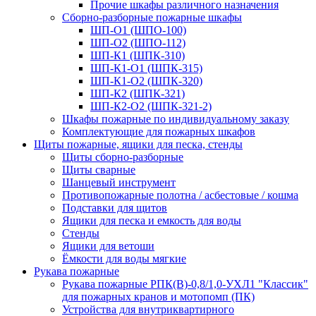
Прочие шкафы различного назначения
Сборно-разборные пожарные шкафы
ШП-О1 (ШПО-100)
ШП-О2 (ШПО-112)
ШП-К1 (ШПК-310)
ШП-К1-О1 (ШПК-315)
ШП-К1-О2 (ШПК-320)
ШП-К2 (ШПК-321)
ШП-К2-О2 (ШПК-321-2)
Шкафы пожарные по индивидуальному заказу
Комплектующие для пожарных шкафов
Щиты пожарные, ящики для песка, стенды
Щиты сборно-разборные
Щиты сварные
Шанцевый инструмент
Противопожарные полотна / асбестовые / кошма
Подставки для щитов
Ящики для песка и емкость для воды
Стенды
Ящики для ветоши
Ёмкости для воды мягкие
Рукава пожарные
Рукава пожарные РПК(В)-0,8/1,0-УХЛ1 "Классик"
для пожарных кранов и мотопомп (ПК)
Устройства для внутриквартирного