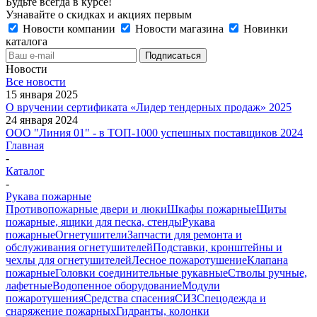
Будьте всегда в курсе!
Узнавайте о скидках и акциях первым
Новости компании
Новости магазина
Новинки
каталога
Новости
Все новости
15 января 2025
О вручении сертификата «Лидер тендерных продаж» 2025
24 января 2024
ООО "Линия 01" - в ТОП-1000 успешных поставщиков 2024
Главная
-
Каталог
-
Рукава пожарные
Противопожарные двери и люки
Шкафы пожарные
Щиты
пожарные, ящики для песка, стенды
Рукава
пожарные
Огнетушители
Запчасти для ремонта и
обслуживания огнетушителей
Подставки, кронштейны и
чехлы для огнетушителей
Лесное пожаротушение
Клапана
пожарные
Головки соединительные рукавные
Стволы ручные,
лафетные
Водопенное оборудование
Модули
пожаротушения
Средства спасения
СИЗ
Спецодежда и
снаряжение пожарных
Гидранты, колонки