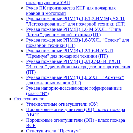
пожаротушения УВП
Рукав ПК производства КНР для пожарных
кранов и мотопомп
Рукава пожарные РПМ(Д)-1,6/1,2-ИМ(M)-УХЛ1
"Латексированные" для пожарной техники (ПТ)
Рукава пожарные РПМ(П)-1,6-М-УХЛ1 "Типа
Латекс" для пожарной техники (ПТ)
Рукава пожарные РПМ(В)-1,6-УХЛ1 "Селект" для
пожарной техники (ПТ)
Рукава пожарные РПМ(В)-1,2/1,6-И-УХЛ1
"Премиум" для пожарной техники (ПТ)
Рукава пожарные РПМ(В)-1,2/1,6/3,0-И-УХЛ1
"Эксперт" для мобильных средств пожаротушения
(ПТ)
Рукава пожарные РПМ(Д)-1,6-УХЛ1 "Армтекс"
для пожарных машин (ПТ)
Рукава напорно-всасывающие гофрированные
(класс "В")
Огнетушители
Углекислотные огнетушители (ОУ)
Порошковые огнетушители (ОП) - класс пожара
АВСЕ
Порошковые огнетушители (ОП) - класс пожара
ВСЕ
Огнетушители "Премиум"