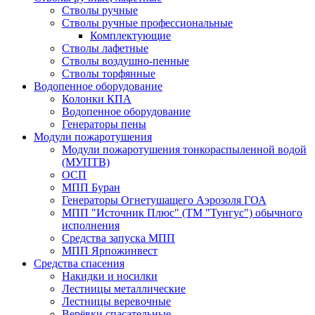
Стволы ручные
Стволы ручные профессиональные
Комплектующие
Стволы лафетные
Стволы воздушно-пенные
Стволы торфянные
Водопенное оборудование
Колонки КПА
Водопенное оборудование
Генераторы пены
Модули пожаротушения
Модули пожаротушения тонкораспыленной водой
(МУПТВ)
ОСП
МПП Буран
Генераторы Огнетушащего Аэрозоля ГОА
МПП "Источник Плюс" (ТМ "Тунгус") обычного
исполнения
Средства запуска МПП
МПП Ярпожинвест
Средства спасения
Накидки и носилки
Лестницы металлические
Лестницы веревочные
Верёвки спасательные