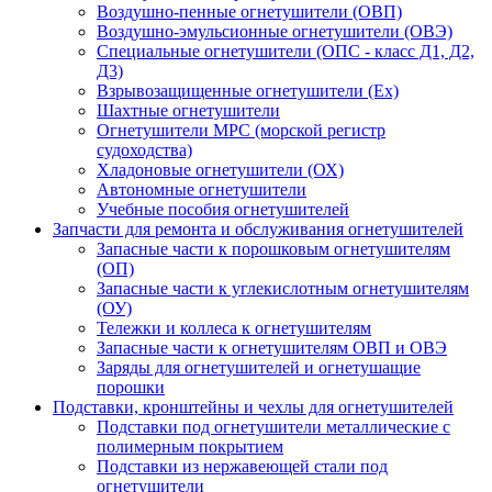
Воздушно-пенные огнетушители (ОВП)
Воздушно-эмульсионные огнетушители (ОВЭ)
Специальные огнетушители (ОПС - класс Д1, Д2,
Д3)
Взрывозащищенные огнетушители (Ex)
Шахтные огнетушители
Огнетушители МРС (морской регистр
судоходства)
Хладоновые огнетушители (ОХ)
Автономные огнетушители
Учебные пособия огнетушителей
Запчасти для ремонта и обслуживания огнетушителей
Запасные части к порошковым огнетушителям
(ОП)
Запасные части к углекислотным огнетушителям
(ОУ)
Тележки и коллеса к огнетушителям
Запасные части к огнетушителям ОВП и ОВЭ
Заряды для огнетушителей и огнетушащие
порошки
Подставки, кронштейны и чехлы для огнетушителей
Подставки под огнетушители металлические с
полимерным покрытием
Подставки из нержавеющей стали под
огнетушители