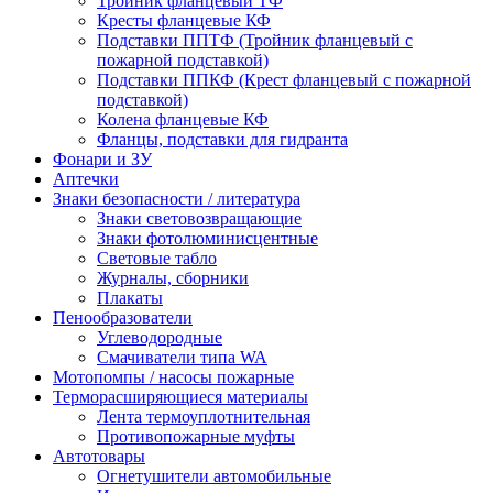
Тройник фланцевый ТФ
Кресты фланцевые КФ
Подставки ППТФ (Тройник фланцевый с
пожарной подставкой)
Подставки ППКФ (Крест фланцевый с пожарной
подставкой)
Колена фланцевые КФ
Фланцы, подставки для гидранта
Фонари и ЗУ
Аптечки
Знаки безопасности / литература
Знаки световозвращающие
Знаки фотолюминисцентные
Световые табло
Журналы, сборники
Плакаты
Пенообразователи
Углеводородные
Смачиватели типа WA
Мотопомпы / насосы пожарные
Терморасширяющиеся материалы
Лента термоуплотнительная
Противопожарные муфты
Автотовары
Огнетушители автомобильные