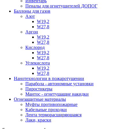
Инвентарь
Пеналы для огнетушителей ДОПОГ
Баллоны для газов
Азот
W19,2
W27,8
Аргон
W19,2
W27,8
Кислород
W19,2
W27,8
Углекислота
W19,2
W27,8
Нанотехнологии в пожаротушении
Парабола - автономные установки
Пиростикеры
Мантос - огнетушащие накидки
Огнезащитные материалы
Муфты противопожарные
Кабельные проходки
Лента терморасширяющаяся
Лаки, краски