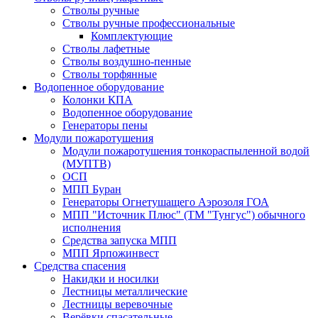
Стволы ручные
Стволы ручные профессиональные
Комплектующие
Стволы лафетные
Стволы воздушно-пенные
Стволы торфянные
Водопенное оборудование
Колонки КПА
Водопенное оборудование
Генераторы пены
Модули пожаротушения
Модули пожаротушения тонкораспыленной водой
(МУПТВ)
ОСП
МПП Буран
Генераторы Огнетушащего Аэрозоля ГОА
МПП "Источник Плюс" (ТМ "Тунгус") обычного
исполнения
Средства запуска МПП
МПП Ярпожинвест
Средства спасения
Накидки и носилки
Лестницы металлические
Лестницы веревочные
Верёвки спасательные