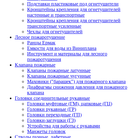
Подставки пластиковые под огнетушители
Кронштейны крепления для огнетушителей
настенные и транспортные
Кронштейны крепления для огнетушителей
транспортные усиленные
Чехлы для огнетушителей
Лесное пожаротушение
Ранцы Ермак
Емкости для воды из Виниплана
Инструмент и материалы для лесного
пожаротушения
Клапана пожарные
Клапаны пожарные латунные
Клапаны пожарные чугунные
Маховики ("барашек") для пожарного клапана
Диафрагмы снижения давления для пожарного
клапана
Головки соединительные рукавные
Головки муфтовые (ГМ), цапковые (ГЦ)
Головки рукавные (ГР)
Головки переходные (ГП)
Головки-заглушки (ГЗ)
Устройства для работы с рукавами
Манжеты головок
Стволы ручные, лафетные