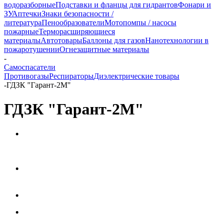
водоразборные
Подставки и фланцы для гидрантов
Фонари и
ЗУ
Аптечки
Знаки безопасности /
литература
Пенообразователи
Мотопомпы / насосы
пожарные
Терморасширяющиеся
материалы
Автотовары
Баллоны для газов
Нанотехнологии в
пожаротушении
Огнезащитные материалы
-
Самоспасатели
Противогазы
Респираторы
Диэлектрические товары
-
ГДЗК "Гарант-2М"
ГДЗК "Гарант-2М"