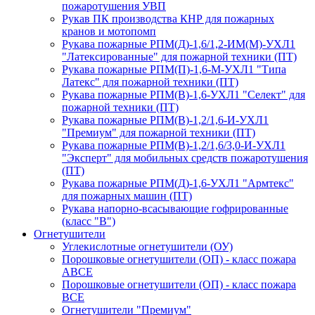
пожаротушения УВП
Рукав ПК производства КНР для пожарных
кранов и мотопомп
Рукава пожарные РПМ(Д)-1,6/1,2-ИМ(M)-УХЛ1
"Латексированные" для пожарной техники (ПТ)
Рукава пожарные РПМ(П)-1,6-М-УХЛ1 "Типа
Латекс" для пожарной техники (ПТ)
Рукава пожарные РПМ(В)-1,6-УХЛ1 "Селект" для
пожарной техники (ПТ)
Рукава пожарные РПМ(В)-1,2/1,6-И-УХЛ1
"Премиум" для пожарной техники (ПТ)
Рукава пожарные РПМ(В)-1,2/1,6/3,0-И-УХЛ1
"Эксперт" для мобильных средств пожаротушения
(ПТ)
Рукава пожарные РПМ(Д)-1,6-УХЛ1 "Армтекс"
для пожарных машин (ПТ)
Рукава напорно-всасывающие гофрированные
(класс "В")
Огнетушители
Углекислотные огнетушители (ОУ)
Порошковые огнетушители (ОП) - класс пожара
АВСЕ
Порошковые огнетушители (ОП) - класс пожара
ВСЕ
Огнетушители "Премиум"