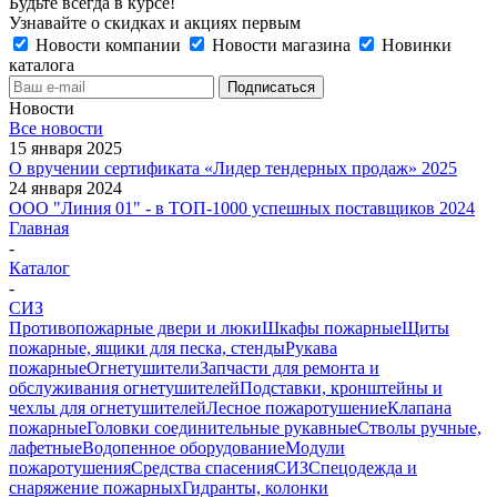
Будьте всегда в курсе!
Узнавайте о скидках и акциях первым
Новости компании
Новости магазина
Новинки
каталога
Новости
Все новости
15 января 2025
О вручении сертификата «Лидер тендерных продаж» 2025
24 января 2024
ООО "Линия 01" - в ТОП-1000 успешных поставщиков 2024
Главная
-
Каталог
-
СИЗ
Противопожарные двери и люки
Шкафы пожарные
Щиты
пожарные, ящики для песка, стенды
Рукава
пожарные
Огнетушители
Запчасти для ремонта и
обслуживания огнетушителей
Подставки, кронштейны и
чехлы для огнетушителей
Лесное пожаротушение
Клапана
пожарные
Головки соединительные рукавные
Стволы ручные,
лафетные
Водопенное оборудование
Модули
пожаротушения
Средства спасения
СИЗ
Спецодежда и
снаряжение пожарных
Гидранты, колонки