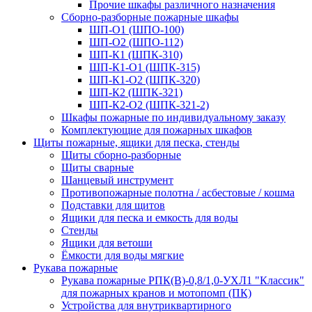
Прочие шкафы различного назначения
Сборно-разборные пожарные шкафы
ШП-О1 (ШПО-100)
ШП-О2 (ШПО-112)
ШП-К1 (ШПК-310)
ШП-К1-О1 (ШПК-315)
ШП-К1-О2 (ШПК-320)
ШП-К2 (ШПК-321)
ШП-К2-О2 (ШПК-321-2)
Шкафы пожарные по индивидуальному заказу
Комплектующие для пожарных шкафов
Щиты пожарные, ящики для песка, стенды
Щиты сборно-разборные
Щиты сварные
Шанцевый инструмент
Противопожарные полотна / асбестовые / кошма
Подставки для щитов
Ящики для песка и емкость для воды
Стенды
Ящики для ветоши
Ёмкости для воды мягкие
Рукава пожарные
Рукава пожарные РПК(В)-0,8/1,0-УХЛ1 "Классик"
для пожарных кранов и мотопомп (ПК)
Устройства для внутриквартирного