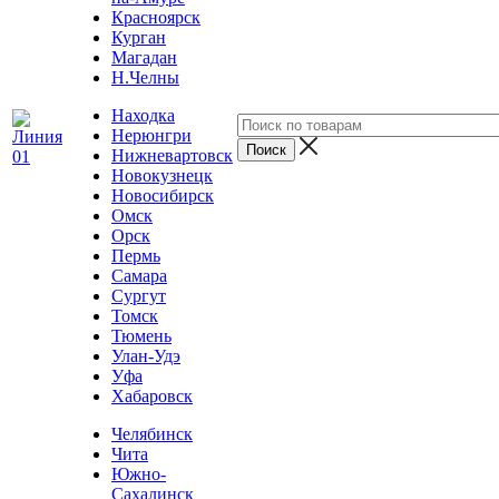
Красноярск
Курган
Магадан
Н.Челны
Находка
Нерюнгри
Нижневартовск
Новокузнецк
Новосибирск
Омск
Орск
Пермь
Самара
Сургут
Томск
Тюмень
Улан-Удэ
Уфа
Хабаровск
Челябинск
Чита
Южно-
Сахалинск