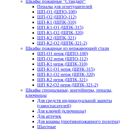
Шкафы пожарные "Стандарт"
Пеналы для огнетушителей
ШП-О1 (ШПО-100)
ШП-О2 (ШПО-112)
ШП-К1 (ШПК-310)
ШП-К1-О1 (ШПК-315)
ШП-К1-О2 (ШПК-320)
ШП-К2 (ШПК-321)
ШП-К2-О2 (ШПК-321-2)
Шкафы пожарные из нержавеющей стали
ШП-О1 нерж (ШПО-100)
ШП-О2 нерж (ШПО-112)
ШП-К1 нерж (ШПК-310)
ШП-К1-О1 нерж (ШПК-315)
ШП-К1-О2 нерж (ШПК-320)
ШП-К2 нерж (ШПК-321)
ШП К2-О2 нерж (ШПК-321-2)
Шкафы специальные, контейнеры, пеналы,
ключницы
Для средств индивидуальной защиты
(самоспасателей)
Для ключей (ключницы)
Для аптечек
Для кошмы (противопожарного полотна)
Шахтные