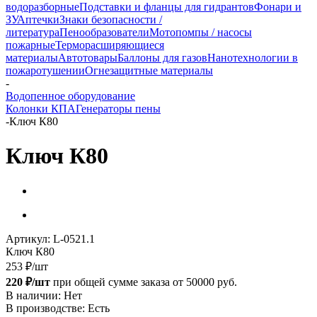
водоразборные
Подставки и фланцы для гидрантов
Фонари и
ЗУ
Аптечки
Знаки безопасности /
литература
Пенообразователи
Мотопомпы / насосы
пожарные
Терморасширяющиеся
материалы
Автотовары
Баллоны для газов
Нанотехнологии в
пожаротушении
Огнезащитные материалы
-
Водопенное оборудование
Колонки КПА
Генераторы пены
-
Ключ К80
Ключ К80
Артикул:
L-0521.1
Ключ К80
253
₽
/шт
220 ₽/шт
при общей сумме заказа от 50000 руб.
В наличии: Нет
В производстве: Есть