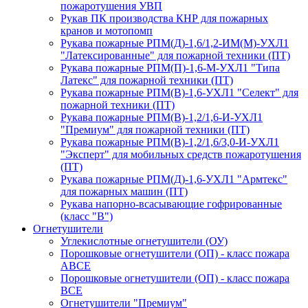
пожаротушения УВП
Рукав ПК производства КНР для пожарных
кранов и мотопомп
Рукава пожарные РПМ(Д)-1,6/1,2-ИМ(M)-УХЛ1
"Латексированные" для пожарной техники (ПТ)
Рукава пожарные РПМ(П)-1,6-М-УХЛ1 "Типа
Латекс" для пожарной техники (ПТ)
Рукава пожарные РПМ(В)-1,6-УХЛ1 "Селект" для
пожарной техники (ПТ)
Рукава пожарные РПМ(В)-1,2/1,6-И-УХЛ1
"Премиум" для пожарной техники (ПТ)
Рукава пожарные РПМ(В)-1,2/1,6/3,0-И-УХЛ1
"Эксперт" для мобильных средств пожаротушения
(ПТ)
Рукава пожарные РПМ(Д)-1,6-УХЛ1 "Армтекс"
для пожарных машин (ПТ)
Рукава напорно-всасывающие гофрированные
(класс "В")
Огнетушители
Углекислотные огнетушители (ОУ)
Порошковые огнетушители (ОП) - класс пожара
АВСЕ
Порошковые огнетушители (ОП) - класс пожара
ВСЕ
Огнетушители "Премиум"