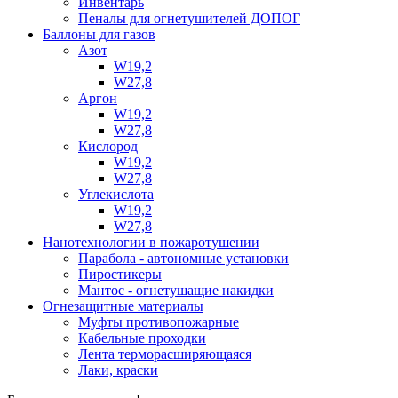
Инвентарь
Пеналы для огнетушителей ДОПОГ
Баллоны для газов
Азот
W19,2
W27,8
Аргон
W19,2
W27,8
Кислород
W19,2
W27,8
Углекислота
W19,2
W27,8
Нанотехнологии в пожаротушении
Парабола - автономные установки
Пиростикеры
Мантос - огнетушащие накидки
Огнезащитные материалы
Муфты противопожарные
Кабельные проходки
Лента терморасширяющаяся
Лаки, краски