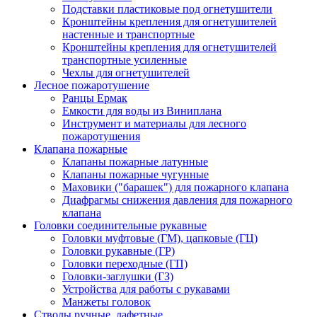
Подставки пластиковые под огнетушители
Кронштейны крепления для огнетушителей
настенные и транспортные
Кронштейны крепления для огнетушителей
транспортные усиленные
Чехлы для огнетушителей
Лесное пожаротушение
Ранцы Ермак
Емкости для воды из Виниплана
Инструмент и материалы для лесного
пожаротушения
Клапана пожарные
Клапаны пожарные латунные
Клапаны пожарные чугунные
Маховики ("барашек") для пожарного клапана
Диафрагмы снижения давления для пожарного
клапана
Головки соединительные рукавные
Головки муфтовые (ГМ), цапковые (ГЦ)
Головки рукавные (ГР)
Головки переходные (ГП)
Головки-заглушки (ГЗ)
Устройства для работы с рукавами
Манжеты головок
Стволы ручные, лафетные