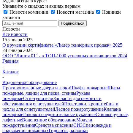
Будьте всегда в курсе!
Узнавайте о скидках и акциях первым
Новости компании
Новости магазина
Новинки
каталога
Новости
Все новости
15 января 2025
О вручении сертификата «Лидер тендерных продаж» 2025
24 января 2024
ООО "Линия 01" - в ТОП-1000 успешных поставщиков 2024
Главная
-
Каталог
-
Водопенное оборудование
Противопожарные двери и люки
Шкафы пожарные
Щиты
пожарные, ящики для песка, стенды
Рукава
пожарные
Огнетушители
Запчасти для ремонта и
обслуживания огнетушителей
Подставки, кронштейны и
чехлы для огнетушителей
Лесное пожаротушение
Клапана
пожарные
Головки соединительные рукавные
Стволы ручные,
лафетные
Водопенное оборудование
Модули
пожаротушения
Средства спасения
СИЗ
Спецодежда и
снаряжение пожарных
Гидранты, колонки