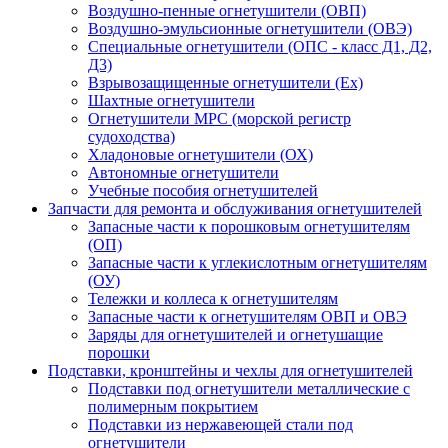
Воздушно-пенные огнетушители (ОВП)
Воздушно-эмульсионные огнетушители (ОВЭ)
Специальные огнетушители (ОПС - класс Д1, Д2,
Д3)
Взрывозащищенные огнетушители (Ex)
Шахтные огнетушители
Огнетушители МРС (морской регистр
судоходства)
Хладоновые огнетушители (ОХ)
Автономные огнетушители
Учебные пособия огнетушителей
Запчасти для ремонта и обслуживания огнетушителей
Запасные части к порошковым огнетушителям
(ОП)
Запасные части к углекислотным огнетушителям
(ОУ)
Тележки и коллеса к огнетушителям
Запасные части к огнетушителям ОВП и ОВЭ
Заряды для огнетушителей и огнетушащие
порошки
Подставки, кронштейны и чехлы для огнетушителей
Подставки под огнетушители металлические с
полимерным покрытием
Подставки из нержавеющей стали под
огнетушители