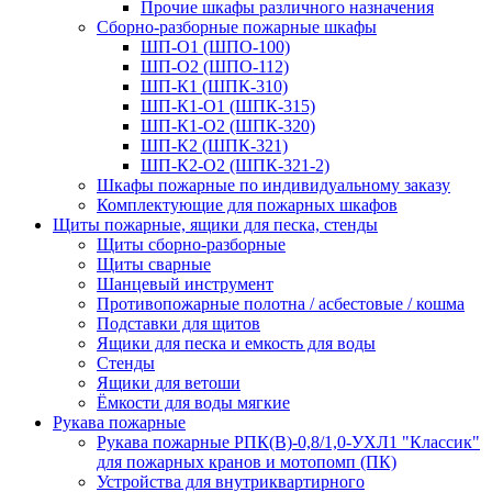
Прочие шкафы различного назначения
Сборно-разборные пожарные шкафы
ШП-О1 (ШПО-100)
ШП-О2 (ШПО-112)
ШП-К1 (ШПК-310)
ШП-К1-О1 (ШПК-315)
ШП-К1-О2 (ШПК-320)
ШП-К2 (ШПК-321)
ШП-К2-О2 (ШПК-321-2)
Шкафы пожарные по индивидуальному заказу
Комплектующие для пожарных шкафов
Щиты пожарные, ящики для песка, стенды
Щиты сборно-разборные
Щиты сварные
Шанцевый инструмент
Противопожарные полотна / асбестовые / кошма
Подставки для щитов
Ящики для песка и емкость для воды
Стенды
Ящики для ветоши
Ёмкости для воды мягкие
Рукава пожарные
Рукава пожарные РПК(В)-0,8/1,0-УХЛ1 "Классик"
для пожарных кранов и мотопомп (ПК)
Устройства для внутриквартирного