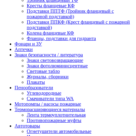
Тройник фланцевый ТФ
Кресты фланцевые КФ
Подставки ППТФ (Тройник фланцевый с
пожарной подставкой)
Подставки ППКФ (Крест фланцевый с пожарной
подставкой)
Колена фланцевые КФ
Фланцы, подставки для гидранта
Фонари и ЗУ
Аптечки
Знаки безопасности / литература
Знаки световозвращающие
Знаки фотолюминисцентные
Световые табло
Журналы, сборники
Плакаты
Пенообразователи
Углеводородные
Смачиватели типа WA
Мотопомпы / насосы пожарные
Терморасширяющиеся материалы
Лента термоуплотнительная
Противопожарные муфты
Автотовары
Огнетушители автомобильные