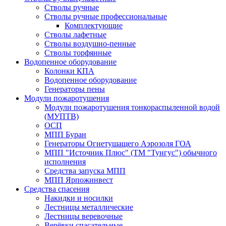
Стволы ручные
Стволы ручные профессиональные
Комплектующие
Стволы лафетные
Стволы воздушно-пенные
Стволы торфянные
Водопенное оборудование
Колонки КПА
Водопенное оборудование
Генераторы пены
Модули пожаротушения
Модули пожаротушения тонкораспыленной водой
(МУПТВ)
ОСП
МПП Буран
Генераторы Огнетушащего Аэрозоля ГОА
МПП "Источник Плюс" (ТМ "Тунгус") обычного
исполнения
Средства запуска МПП
МПП Ярпожинвест
Средства спасения
Накидки и носилки
Лестницы металлические
Лестницы веревочные
Верёвки спасательные