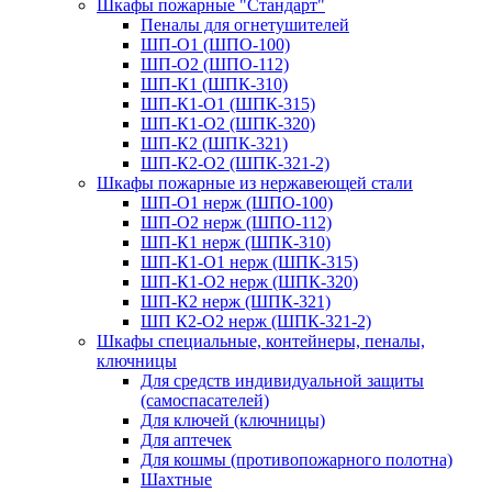
Шкафы пожарные "Стандарт"
Пеналы для огнетушителей
ШП-О1 (ШПО-100)
ШП-О2 (ШПО-112)
ШП-К1 (ШПК-310)
ШП-К1-О1 (ШПК-315)
ШП-К1-О2 (ШПК-320)
ШП-К2 (ШПК-321)
ШП-К2-О2 (ШПК-321-2)
Шкафы пожарные из нержавеющей стали
ШП-О1 нерж (ШПО-100)
ШП-О2 нерж (ШПО-112)
ШП-К1 нерж (ШПК-310)
ШП-К1-О1 нерж (ШПК-315)
ШП-К1-О2 нерж (ШПК-320)
ШП-К2 нерж (ШПК-321)
ШП К2-О2 нерж (ШПК-321-2)
Шкафы специальные, контейнеры, пеналы,
ключницы
Для средств индивидуальной защиты
(самоспасателей)
Для ключей (ключницы)
Для аптечек
Для кошмы (противопожарного полотна)
Шахтные