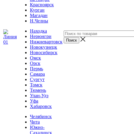
Красноярск
Курган
Магадан
Н.Челны
Находка
Нерюнгри
Нижневартовск
Новокузнецк
Новосибирск
Омск
Орск
Пермь
Самара
Сургут
Томск
Тюмень
Улан-Удэ
Уфа
Хабаровск
Челябинск
Чита
Южно-
Сахалинск